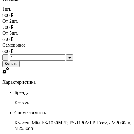
1шт.
900 ₽
От 2шт.
700 ₽
От 5шт.
650 ₽
Самовывоз
600 ₽
-
+
Купить
Характеристика
Бренд:
Kyocera
Совместимость :
Kyocera Mita FS-1030MFP, FS-1130MFP, Ecosys M2030dn,
M2530dn