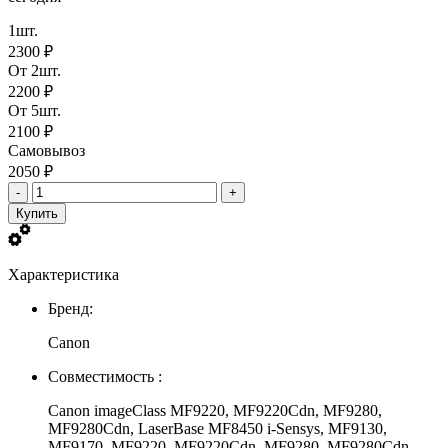
1шт.
2300 ₽
От 2шт.
2200 ₽
От 5шт.
2100 ₽
Самовывоз
2050 ₽
-
+
Купить
Характеристика
Бренд:
Canon
Совместимость :
Canon imageClass MF9220, MF9220Cdn, MF9280,
MF9280Cdn, LaserBase MF8450 i-Sensys, MF9130,
MF9170, MF9220, MF9220Cdn, MF9280, MF9280Cdn,