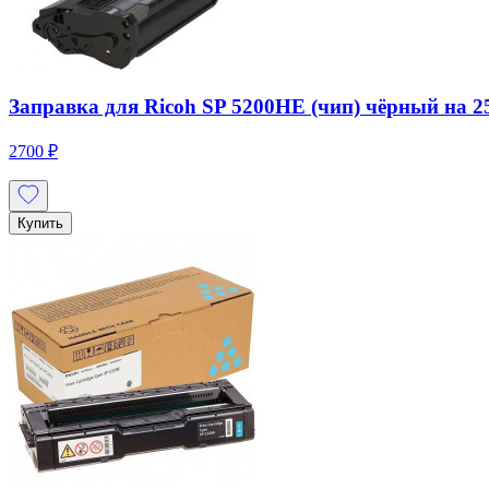
Заправка для Ricoh SP 5200HE (чип) чёрный на 25
2700 ₽
Купить