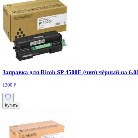
Заправка для Ricoh SP 4500E (чип) чёрный на 6.00
1300 ₽
Купить