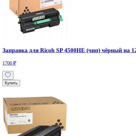
Заправка для Ricoh SP 4500HE (чип) чёрный на 12
1700 ₽
Купить