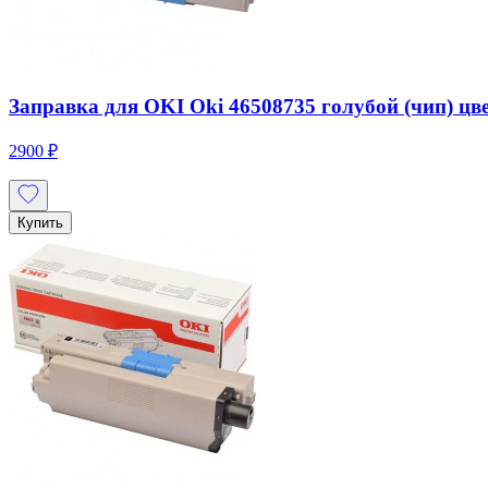
Заправка для OKI Oki 46508735 голубой (чип) цве
2900 ₽
Купить