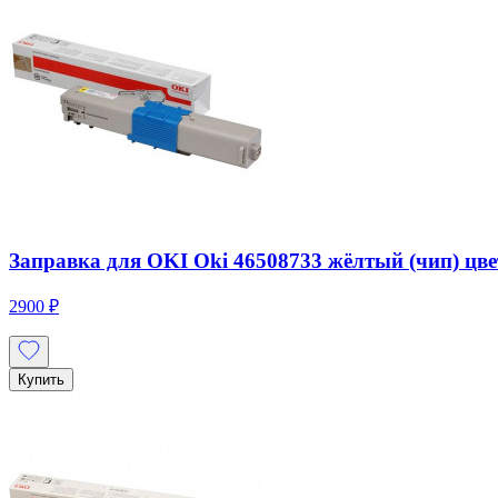
Заправка для OKI Oki 46508733 жёлтый (чип) цвет
2900 ₽
Купить